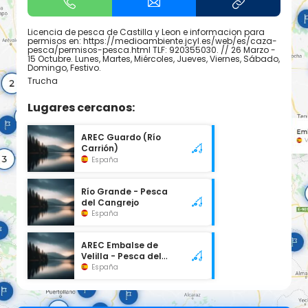
Licencia de pesca de Castilla y Leon e informacion para
permisos en: https://medioambiente.jcyl.es/web/es/caza-
pesca/permisos-pesca.html TLF: 920355030. // 26 Marzo -
15 Octubre. Lunes, Martes, Miércoles, Jueves, Viernes, Sábado,
Domingo, Festivo.
Trucha
Lugares cercanos:
AREC Guardo (Río
Carrión)
España
Río Grande - Pesca
del Cangrejo
España
AREC Embalse de
Velilla - Pesca del
Cangrejo
España