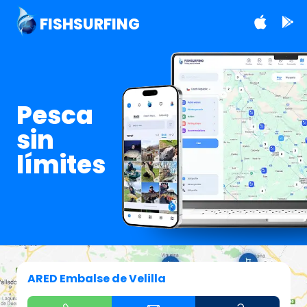
FISHSURFING
Pesca
sin
límites
ARED Embalse de Velilla