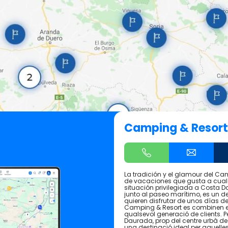
Camping & Resort
La tradición y el glamour del C
de vacaciones que gusta a cualqu
situación privilegiada a Costa D
junto al paseo marítimo, es un de
quieren disfrutar de unos días de 
Camping & Resort es combinen 
qualsevol generació de clients. P
Daurada, prop del centre urbà de 
una destinació ideal per aquelle