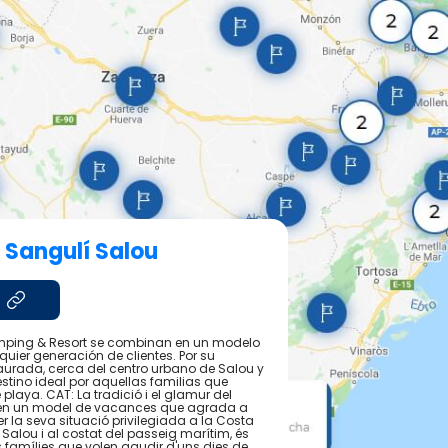
 Sangulí Salou
amping & Resort se combinan en un modelo
ier generación de clientes. Por su
aurada, cerca del centro urbano de Salou y
stino ideal por aquellas familias que
playa. CAT: La tradició i el glamur del
en un model de vacances que agrada a
er la seva situació privilegiada a la Costa
Salou i al costat del passeig marítim, és
s famílies que volen gaudir d'uns dies de