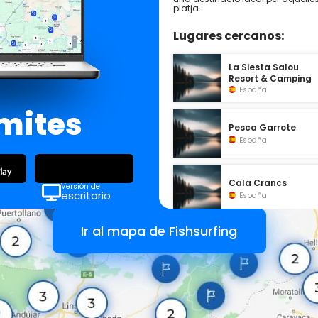
platja.
Lugares cercanos:
La Siesta Salou
Resort & Camping
España
ímites
Pesca Garrote
España
Cala Crancs
Versión de
escritorio
España
Ir al mapa de Fishsurfing