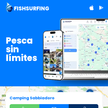
FISHSURFING
Pesca
sin
límites
Camping Sabbiadoro