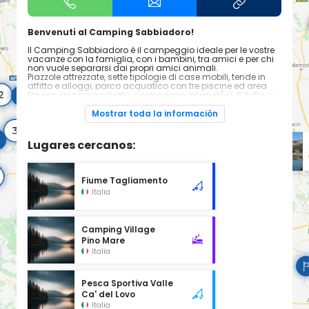
Benvenuti al Camping Sabbiadoro!
Il Camping Sabbiadoro è il campeggio ideale per le vostre
vacanze con la famiglia, con i bambini, tra amici e per chi
non vuole separarsi dai propri amici animali.
Piazzole attrezzate, sette tipologie di case mobili, tende in
affitto e alloggi, parco acquatico con tre piscine ed area
fitness, spiaggia privata, animazione, internet/wi-fi, tutto a
due passi dal centro di Lignano Sabbiadoro!
Mostrar toda la información
Lugares cercanos:
Fiume Tagliamento
Italia
Camping Village
Pino Mare
Italia
Pesca Sportiva Valle
Ca' del Lovo
Italia