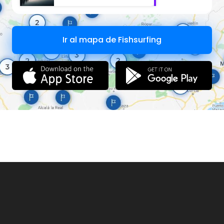
Spinning al Piede
Pesca a passata
Pesca a fondo
Feeder/Ledgering
Pesca con la roubaisienne
Carp-fishing
Ir al mapa de Fishsurfing
Informazioni
Obbligo di Tessera Federale:
SI
Attrezzato per diversamente abili:
NO
Tesserati subito
Regolamento interno
Regolamento Regionale Vigente.