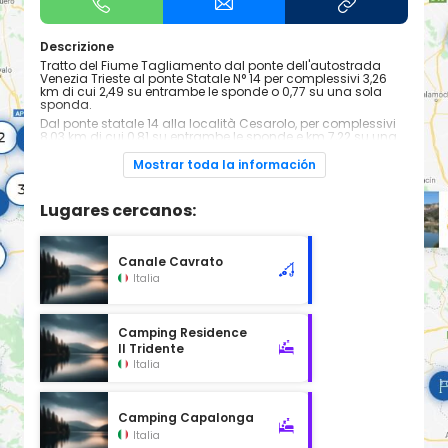
Descrizione
Tratto del Fiume Tagliamento dal ponte dell'autostrada
Venezia Trieste al ponte Statale N° 14 per complessivi 3,26
km di cui 2,49 su entrambe le sponde o 0,77 su una sola
sponda.
Dal ponte statale 14 alla località Cesarolo, per complessivi
8,03 km di cui 0,81 su entrambe le sponde e km 7,22 su una
sola sponda. dalla località casette fino alla foce, per
complessivi 8,51 km su una sola sponda.
Mostrar toda la información
Catture possibili
Cavedano
Lugares cercanos:
Tinca
Blicca
Pesce gatto
Carassio
Canale Cavrato
Luccio
Persico reale
Italia
Triotto
Breme
Alborella
Carpa
Camping Residence
Carpa erbivora
Il Tridente
Black Bass
Italia
Siluro d' Europa
Lucioperca
Anguilla
Cefalo
Camping Capalonga
Storione comune
Italia
Tecniche di pesca