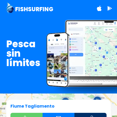
FISHSURFING
Pesca
sin
límites
Fiume Tagliamento