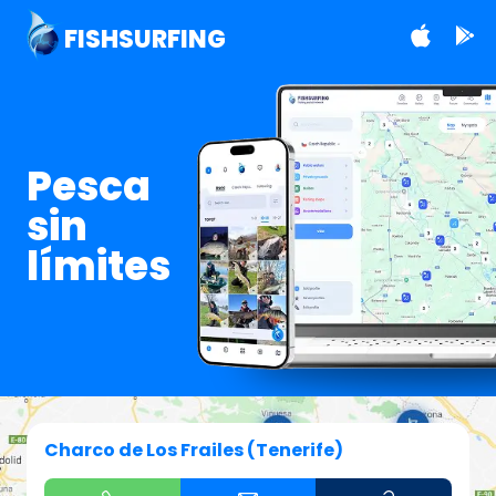
FISHSURFING
Pesca
sin
límites
Charco de Los Frailes (Tenerife)