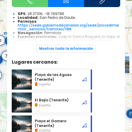
GPS:
28.37316; -16.769786
Localidad:
San Pedro de Daute
Permisos:
https://sede.gobiernodecanarias.org/sede/procedimie
ntos_servicios/tramites/1186
Navegación:
Permitida
Especies piscícolas:
Jurel, la Sama Roquera, la Vieja, el
Mero, el Cherne, el Medregal, el Anchete, el Bocanegra
En esta zona para mí es una de las mejores zonas para
Mostrar toda la información
pescar en Tenerife, ya que no es una zona muy común
para bañistas podrás sacar una gran variedad de peces.
Mi recomendación es pescar a Spinning ya que es una
Lugares cercanos:
zona donde podrá pescar de orilla en Tenerife sin ningún
tipo de problema.
Playa de las Aguas
(Tenerife)
España
El Bajío (Tenerife)
España
Playa el Gomero
(Tenerife)
España