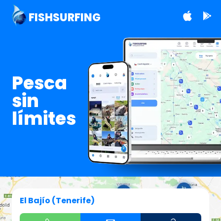
FISHSURFING
Pesca
sin
límites
El Bajío (Tenerife)