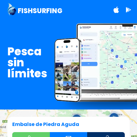
FISHSURFING
Pesca
sin
límites
Embalse de Piedra Aguda