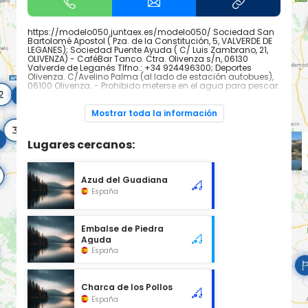
https://modelo050.juntaex.es/modelo050/ Sociedad San
Bartolomé Apostol ( Pza. de la Constitución, 5, VALVERDE DE
LEGANES); Sociedad Puente Ayuda ( C/ Luis Zambrano, 21,
OLIVENZA) - CaféBar Tanco. Ctra. Olivenza s/n, 06130
Valverde de Leganés Tlfno.: +34 924496300; Deportes
Olivenza. C/Avelino Palma (al lado de estación autobues),
06100 Olivenza. - Prohibido meterse en el agua para pescar.
Carpa, Carpin, Black bass, Barbos, Bogas.
Mostrar toda la información
Lugares cercanos:
Azud del Guadiana
España
Embalse de Piedra
Aguda
España
Charca de los Pollos
España