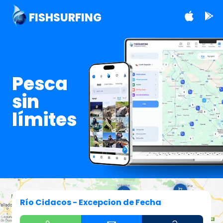
FISHSURFING
Pesca
sin
límites
Río Cidacos - Excepcion de Fecha