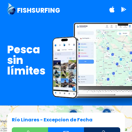
FISHSURFING
Pesca
sin
límites
Río Linares - Excepcion de Fecha