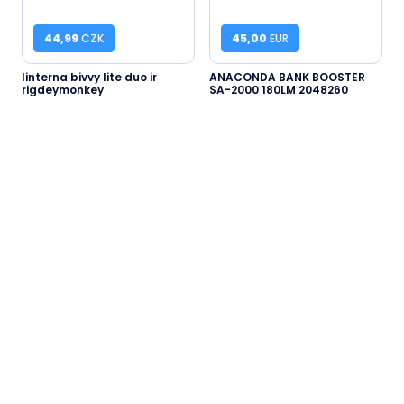
44,99
CZK
45,00
EUR
linterna bivvy lite duo ir
ANACONDA BANK BOOSTER
rigdeymonkey
SA-2000 180LM 2048260