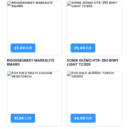
27,00
EUR
29,00
EUR
RIDGEMONKEY MARKALITE
SONIK GIZMO HTR-250 BIWY
RM480
LIGHT TC003
31,99
CZK
34,00
EUR