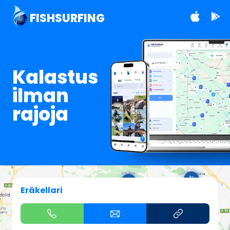
FISHSURFING
Kalastus
ilman
rajoja
Eräkellari