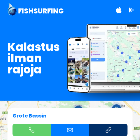
FISHSURFING
Kalastus
ilman
rajoja
Grote Bassin