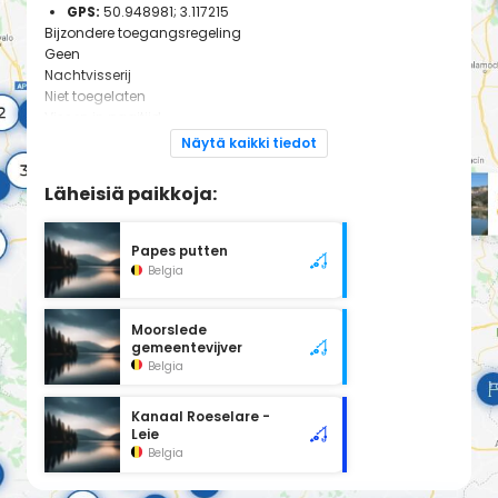
GPS:
50.948981; 3.117215
Bijzondere toegangsregeling
Geen
Nachtvisserij
Niet toegelaten
Vissen in paaitijd
Niet toegelaten
Näytä kaikki tiedot
Läheisiä paikkoja:
Papes putten
Belgia
Moorslede
gemeentevijver
Belgia
Kanaal Roeselare -
Leie
Belgia