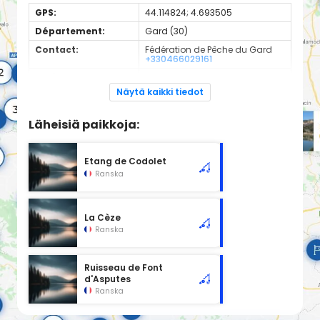
GPS:
44.114824; 4.693505
Département:
Gard (30)
Contact:
Fédération de Pêche du Gard
+330466029161
Espèces de
Carnassier, carpe, poisson
poissons:
blanc
Näytä kaikki tiedot
Cours d'eau d'une longueur de 30.88 km classé en 2ème
catégorie piscicole à cet emplacement.
Läheisiä paikkoja:
Etang de Codolet
Ranska
La Cèze
Ranska
Ruisseau de Font
d'Asputes
Ranska