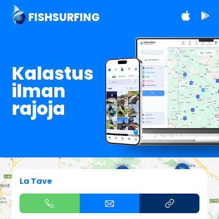
FISHSURFING
Kalastus
ilman
rajoja
La Tave