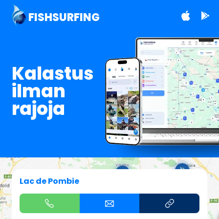
FISHSURFING
Kalastus
ilman
rajoja
Lac de Pombie