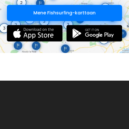
float-tube, canoë…)
Mene Fishsurfing-karttaan