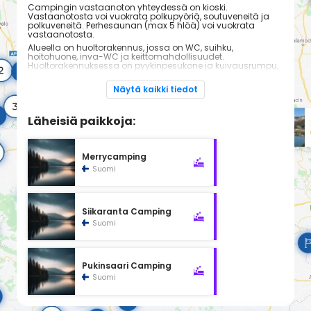
Campingin vastaanoton yhteydessä on kioski.
Vastaanotosta voi vuokrata polkupyöriä, soutuveneitä ja
polkuveneitä. Perhesaunan (max 5 hlöä) voi vuokrata
vastaanotosta.
Alueella on huoltorakennus, jossa on WC, suihku,
hoitohuone, inva-WC ja keittomahdollisuudet.
Huoltorakennuksessa on pyykinpesukone ja kuivausrumpu,
joita on mahdollista vuokrata.
Vieraamme saavat käyttää rannan lähellä sijaitsevaa
Näytä kaikki tiedot
grillipaikkaa. Leirintäalueen yhteydessä on Hiekkasärkän
uimaranta, jossa on myös lasten leikkipuisto. Rannalla on
myös rantalentopallokenttä. Vastaanoton läheisyydessä
Läheisiä paikkoja:
on myös minigolfrata.
Vieraillamme on mahdollisuus tyhjentää asuntovaunun tai
-auton sako- ja harmaavesisäiliö.
Merrycamping
Suomi
Siikaranta Camping
Suomi
Pukinsaari Camping
Suomi