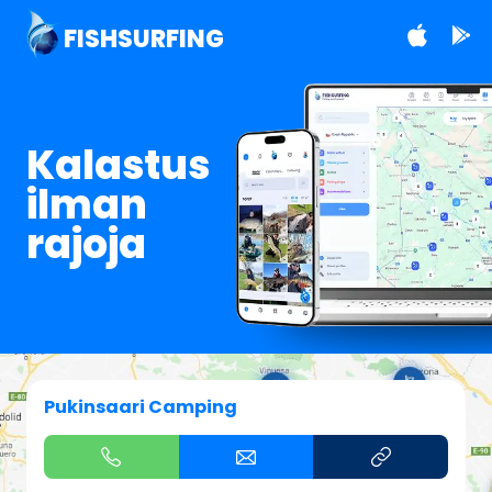
FISHSURFING
Kalastus
ilman
rajoja
Pukinsaari Camping