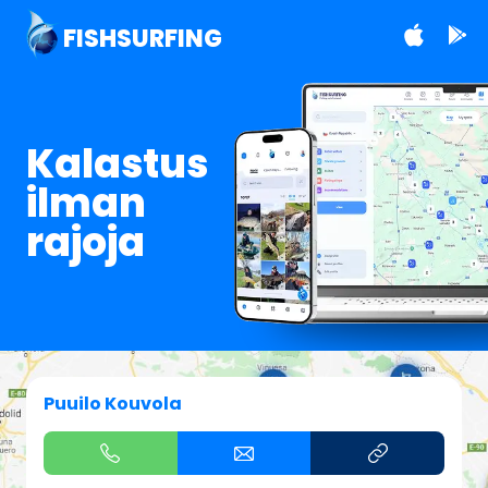
FISHSURFING
Kalastus
ilman
rajoja
Puuilo Kouvola