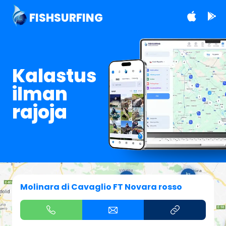
FISHSURFING
Kalastus
ilman
rajoja
Molinara di Cavaglio FT Novara rosso