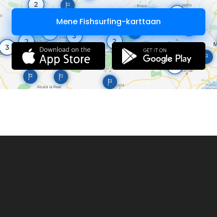
senza limite numerico.
2. Trota marmorata e ibrido non possono essere trattenuti e
vanno sempre rilasciati immediatamente e con la
Mene Fishsurfing-karttaan
massima cura.
3. Ogni cattura trattenuta di trota fario o iridea va, subito
dopo averla effettuata, segnata indelebilmente sul
calendario con una X.
4. È’ obbligatorio, per un eventuale controllo, detenere il
pescato in vista e separato da quello di altri pescatori e, se
in vivo, solo ciprinidi in nassa ad almeno 5 anelli.
5. Ai fini di quantità, misura minima e periodo di divieto
vengono considerati tutti i pesci, anche se in vivo, di cui il
pescatore è in possesso all’atto del controllo.
6. Possono essere posti divieti temporanei di pesca per la
tutela della fauna ittica, per operazioni di recupero, per
eventi agonistico-promozionali od altri eccezionali.
7. La pesca con pasturatore (contenitore di pastura
collegato alla lenza) è consentita con un solo amo.
8. E’ vietato l’uso di artificiali armati con più di due ami
semplici o multipli.
9. È vietato svolgere manifestazioni agonistiche di qualsiasi
genere senza autorizzazione provinciale.
10. Ogni pescatore, ha il dovere di prestarsi al controllo, da
parte degli addetti alla sorveglianza, dei documenti, degli
attrezzi e di ogni mezzo atto a contenere pesci o esche.
11. Nelle specifiche zone ogni pescatore deve avere il previsto
permesso e rispettare le successive disposizioni
regolamentari.
12. In tutte le acque della provincia di Novara è disposto il