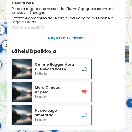
Descrizione
Piccola roggia che nasce dal Fiume Agogna e scorre nel
paese di Cavaglio.
Il tratto è compreso dalle origini da Agogna al termine in
roggia Guida.
Catture possibili
Alborella
Barbo europeo
Näytä kaikki tiedot
Carassio
Carpa
Gobione
Läheisiä paikkoja:
Cavedano
Vairone
Rutilo Gardons
Scardola scardafa
Canale Roggia Mora
Trota fario
FT Novara Rosso
Trota iridea
Italia
Tecniche di pesca
Spinning al Piede
Pesca con la mosca
Mora Christian
Pesca al tocco alla trota
Angelo
Informazioni
Italia
Obbligo di Tessera Federale:
SI
Attrezzato per diversamente abili:
NO
Tesserati subito
Nuovo Lago
Regolamento interno
Smeraldo
Italia
REGOLE GENERALI
1. La quota massima giornalmente consentita è di 8 capi di
salmonidi di cui non più di 6 fario e 3 Kg. di altre specie