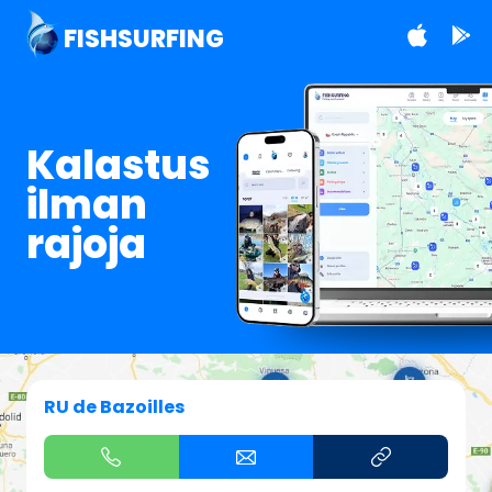
FISHSURFING
Kalastus
ilman
rajoja
RU de Bazoilles