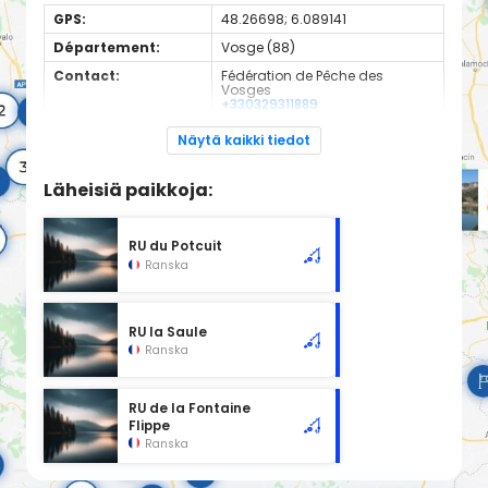
GPS:
48.26698; 6.089141
Département:
Vosge (88)
Contact:
Fédération de Pêche des
Vosges
+330329311889
Espèces de
Carnassier, carpe, poisson
Näytä kaikki tiedot
poissons:
blanc
2eme categorie
Läheisiä paikkoja:
RU du Potcuit
Ranska
RU la Saule
Ranska
RU de la Fontaine
Flippe
Ranska