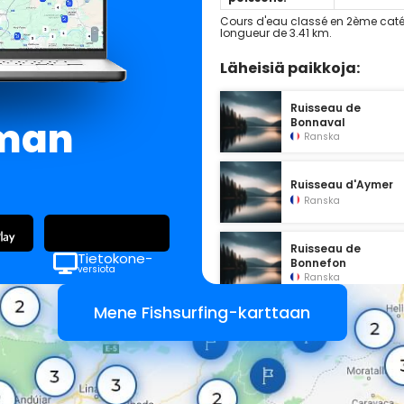
Cours d'eau classé en 2ème caté
longueur de 3.41 km.
Läheisiä paikkoja:
Ruisseau de
lman
Bonnaval
Ranska
Ruisseau d'Aymer
Ranska
Ruisseau de
Tietokone-
Bonnefon
versiota
Ranska
Mene Fishsurfing-karttaan