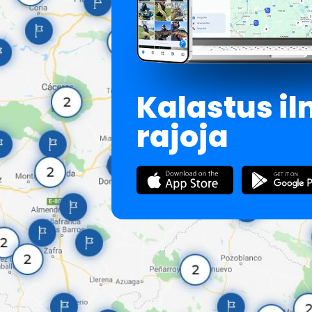
Kalastus i
rajoja