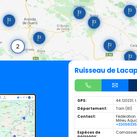
Ruisseau de Lacap
GPS:
44.120231; 
Département:
Tarn (81)
Contact:
Fédération 
Milieu Aqu
+3305633
Espèces de
Carnassier
poissons: