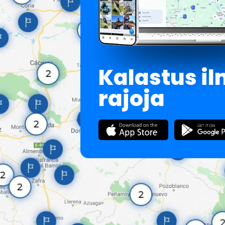
Kalastus i
rajoja