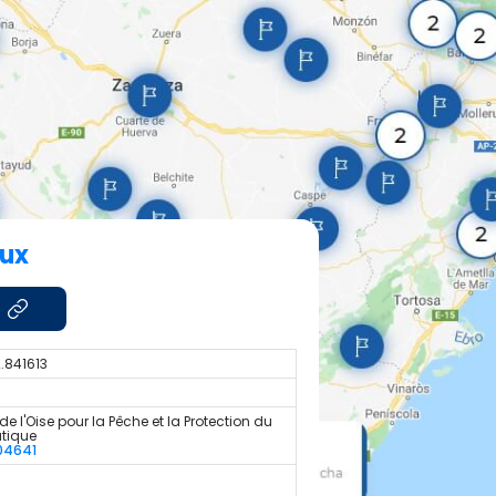
aux
2.841613
de l'Oise pour la Pêche et la Protection du
atique
04641