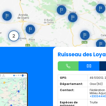
Ruisseau des Loy
GPS:
49.513012; 
Département:
Oise (60)
Contact:
Fédération 
Milieu Aqu
+3303444
Espèces de
Truite
poissons: