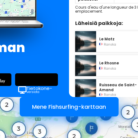
Cours d'eau d'une longueur de 3 k
emplacement.
Läheisiä paikkoja:
Le Matz
lman
Ranska
Le Rhosne
Ranska
Ruisseau de Saint-
Tietokone-
Amand
versiota
Ranska
Mene Fishsurfing-karttaan