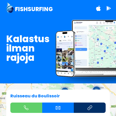
FISHSURFING
Kalastus
ilman
rajoja
Ruisseau du Boulissoir