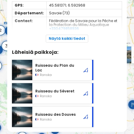
GPS:
45.581371; 6.592968
Département:
Savoie (73)
Contact:
Fédération de Savoie pour la Pêche et
la Protection du Milieu Aquatique
+330479858936
Espèces de
Truite
Näytä kaikki tiedot
poissons:
Cours d'eau classé en 1ère catégorie à l'emplacement
Läheisiä paikkoja:
sélectionné, d'une longueur de 1.52 km.
Ruisseau du Plan du
Lac
Ranska
Ruisseau du Séveret
Ranska
Ruisseau des Douves
Ranska