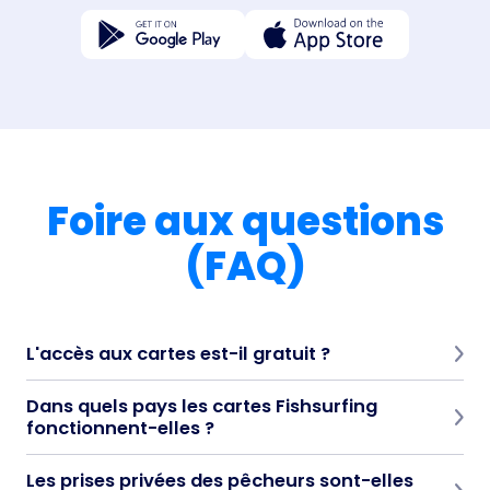
Foire aux questions
(FAQ)
L'accès aux cartes est-il gratuit ?
Oui, l'enregistrement et l'utilisation de la carte sont entièrement
Dans quels pays les cartes Fishsurfing
gratuits.
fonctionnent-elles ?
Fishsurfing propose des cartes avec une base de données de plus
Les prises privées des pêcheurs sont-elles
de 66 000 de zones de pêche et de services dans le monde entier,