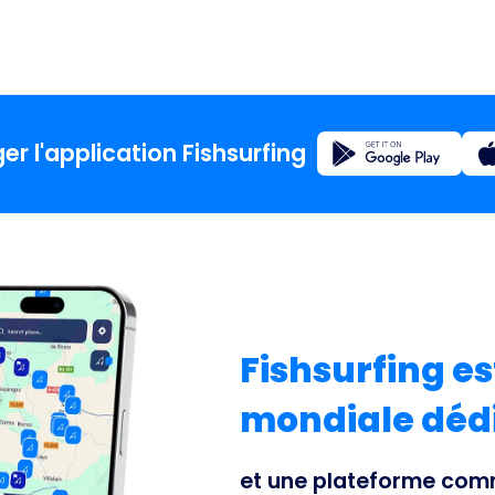
Enregistrement
er l'application Fishsurfing
Accueil
Blog
À propos
Fishsurfing es
mondiale dédi
Fishsur
et une plateforme comm