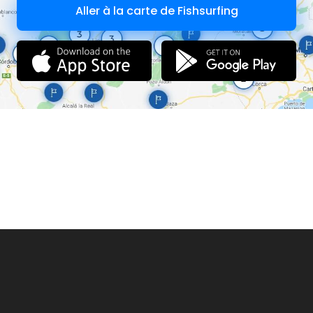
Aller à la carte de Fishsurfing