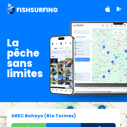
FISHSURFING
La
pêche
sans
limites
AREC Bohoyo (Río Tormes)