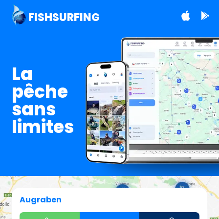
FISHSURFING
La
pêche
sans
limites
Augraben