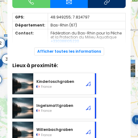
GPS:
48.949255; 7.824797
Département:
Bas-Rhin (67)
Contact:
Fédération du Bas-Rhin pour la Pêche
et la Protection du Milieu Aquatique
+330388105220
Espèces de
Carnassier, carpe, poisson blanc
Afficher toutes les informations
poissons:
Cours d'eau en 2nd catégorie
Lieux à proximité:
Kinderloschgraben
France
Ingelsmattgraben
France
Willenbachgraben
France