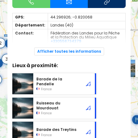
GPS:
44.296926; -0.820068
Département:
Landes (40)
Contact:
Fédération des Landes pour la Pêche
et la Protection du Milieu Aquatique
+330558734379
Espèces de
Truite Fario
Afficher toutes les informations
poissons:
Cours d'eau d'une longueur de 3.57 km classé en 1ère
Lieux à proximité:
catégorie piscicole à cet emplacement.
Barade de la
Pendelle
France
Ruisseau du
Mourdouat
France
Barade des Treytins
France