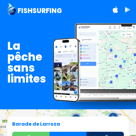
FISHSURFING
La
pêche
sans
limites
Barade de Larroza