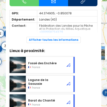
GPS:
44.374905; -0.850078
Département:
Landes (40)
Contact:
Fédération des Landes pour la Pêche
et la Protection du Milieu Aquatique
+330558734379
Espèces de
Carnassier, carpe, poisson blanc
Afficher toutes les informations
poissons:
Cours d'eau d'une longueur de 1.05 km classé en 2ème
Lieux à proximité:
catégorie piscicole à cet emplacement.
Fossé des Enchère
France
Lagune de la
Saoussie
France
Barat du Chantié
France