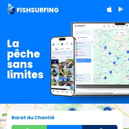
FISHSURFING
La
pêche
sans
limites
Barat du Chantié