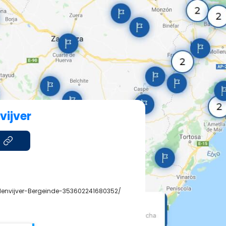
vijver
lenvijver-Bergeinde-353602241680352/