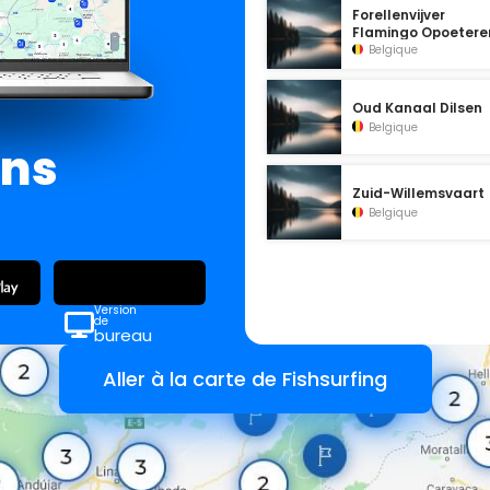
Forellenvijver
Flamingo Opoetere
Belgique
Oud Kanaal Dilsen
Belgique
ans
Zuid-Willemsvaart
Belgique
Version
de
bureau
Aller à la carte de Fishsurfing