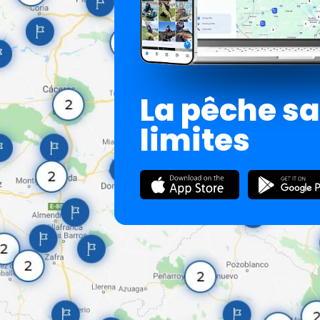
La pêche s
limites