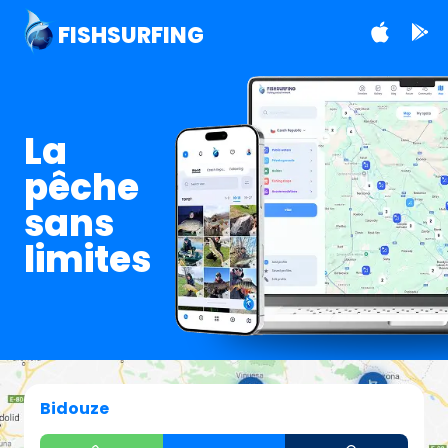
FISHSURFING
La
pêche
sans
limites
Bidouze