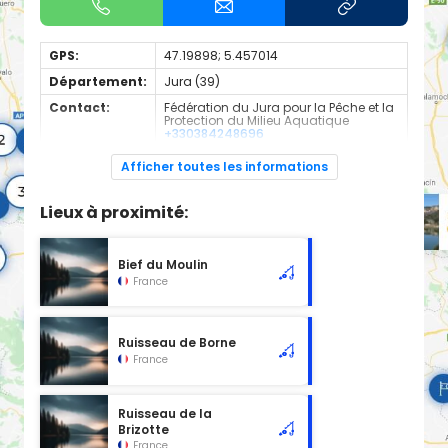
GPS:
47.19898; 5.457014
Département:
Jura (39)
Contact:
Fédération du Jura pour la Pêche et la
Protection du Milieu Aquatique
+330384248696
Espèces de
Carnassier, carpe, poisson blanc
Afficher toutes les informations
poissons:
Cours d'eau d'une longueur de 2.64 km classé en 2ème
Lieux à proximité:
catégorie piscicole à cet emplacement.
Bief du Moulin
France
Ruisseau de Borne
France
Ruisseau de la
Brizotte
France