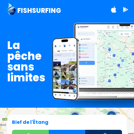
FISHSURFING
La
pêche
sans
limites
Bief de l'Étang