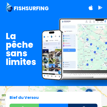
FISHSURFING
La
pêche
sans
limites
Bief du Versou