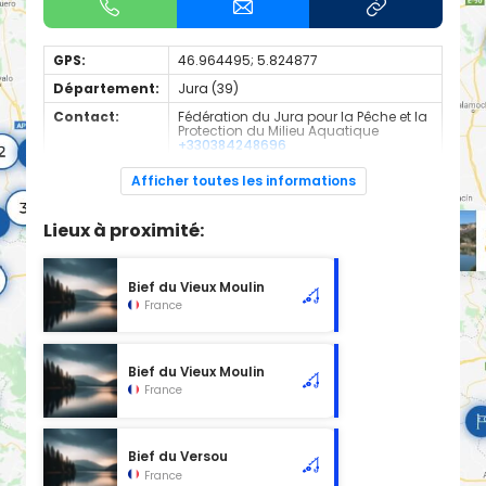
GPS:
46.964495; 5.824877
Département:
Jura (39)
Contact:
Fédération du Jura pour la Pêche et la
Protection du Milieu Aquatique
+330384248696
Espèces de
Truite Fario
Afficher toutes les informations
poissons:
Cours d'eau d'une longueur de 1.89 km classé en 1ère
Lieux à proximité:
catégorie piscicole à cet emplacement
Bief du Vieux Moulin
France
Bief du Vieux Moulin
France
Bief du Versou
France