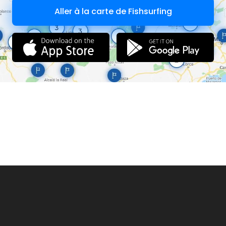
Aller à la carte de Fishsurfing