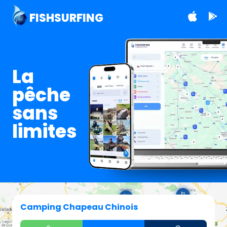
FISHSURFING
La
pêche
sans
limites
Camping Chapeau Chinois