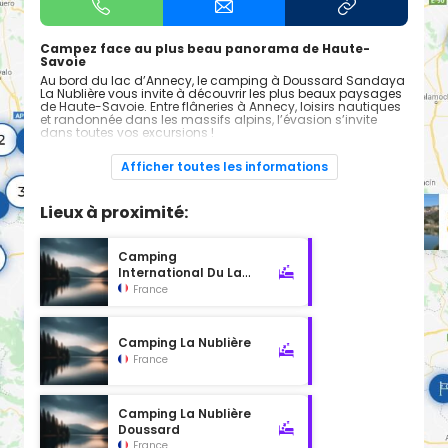
Campez face au plus beau panorama de Haute-
Savoie
Au bord du lac d’Annecy, le camping à Doussard Sandaya
La Nublière vous invite à découvrir les plus beaux paysages
de Haute-Savoie. Entre flâneries à Annecy, loisirs nautiques
et randonnée dans les massifs alpins, l’évasion s’invite
dans toutes vos excursions !
Choisissez l’un de nos mobil-homes ou emplacements de
camping en Haute-Savoie face au lac d’Annecy et profitez
Afficher toutes les informations
de la belle vie : espace bien-être, aire de jeux aquatiques,
sports et loisirs en plein air… Bienvenue au camping 4 étoiles
La Nublière à Doussard !
Lieux à proximité:
Bon à savoir : l’accès au bassin balnéo couvert de l’espace
bien-être est réservé aux adultes et payant.
Camping
International Du Lac
Bleu
France
Camping La Nublière
France
Camping La Nublière
Doussard
France