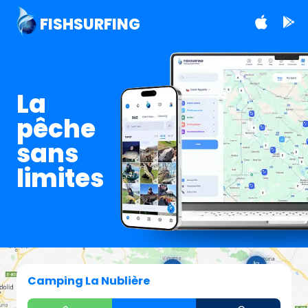
FISHSURFING
La
pêche
sans
limites
Camping La Nublière