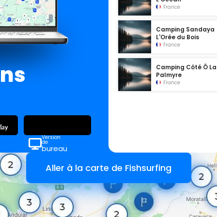
France
Camping Sandaya
L'Orée du Bois
France
ans
Camping Côté Ô La
Palmyre
France
Version
de
bureau
Aller à la carte de Fishsurfing