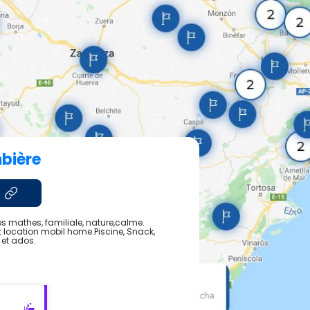
bière
s mathes, familiale, nature,calme.
 location mobil home.Piscine, Snack,
 et ados.