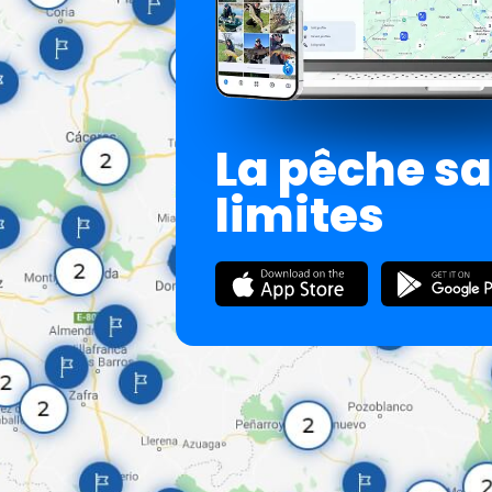
La pêche s
limites