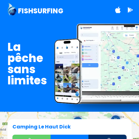
FISHSURFING
La
pêche
sans
limites
Camping Le Haut Dick