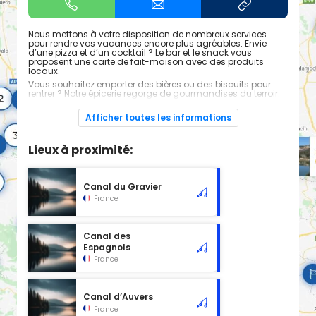
Nous mettons à votre disposition de nombreux services
pour rendre vos vacances encore plus agréables. Envie
d’une pizza et d’un cocktail ? Le bar et le snack vous
proposent une carte de fait-maison avec des produits
locaux.
Vous souhaitez emporter des bières ou des biscuits pour
rentrer ? Notre épicerie regorge de gourmandises du terroir.
Des croissants pour le petit-déjeuner ? Vous pouvez
commander du pain et des viennoiseries tous les jours pour
Afficher toutes les informations
le lendemain.
Un vêtement tâché à laver ? Des jetons et dosettes sont en
vente à la réception.
Lieux à proximité:
Envie d’une balade à vélo ? Louez-en à la journée ou demi-
journée.
Pas de place dans la voiture pour le lit parapluie ? Pensez à
Canal du Gravier
réserver le kit bébé en même temps que votre séjour. Et en
France
plus, vous pouvez profiter du barbecue collectif
gratuitement, ou bien louer votre barbecue individuel.
Canal des
Espagnols
France
Canal d’Auvers
France