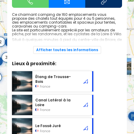
Ce charmant camping de 160 emplacements vous
propose des chalets tout équipés pour 4 ou 5 personnes,
des emplacements confortables et spacieux pour tentes,
caravanes ou camping-cars.
Le site est particulièrement apprécié par les amateurs de
pêche, par les randonneurs, et les cyclistes de la Loire à Vélo.
Situé à quelques minutes à pied du centre-ville de Briare, de
son célèbre Pont Canal et de son port de plaisance… dans
un cadre naturel, entre le canal et la Loire dernier fleuve
Afficher toutes les informations
sauvage d’Europe…découvrez tout l’univers d’un site
remarquable ombragé et arboré…
Lieux à proximité:
Étang de Trousse-
Bois
France
Canal Latéral à la
Loire
France
Le Fossé Juré
France