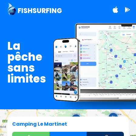
FISHSURFING
La
pêche
sans
limites
Camping Le Martinet