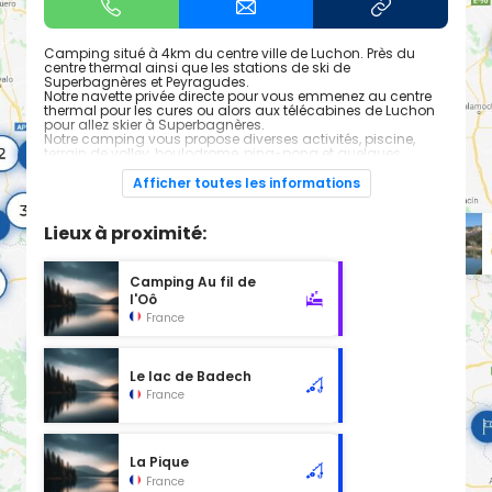
Camping situé à 4km du centre ville de Luchon. Près du
centre thermal ainsi que les stations de ski de
Superbagnères et Peyragudes.
Notre navette privée directe pour vous emmenez au centre
thermal pour les cures ou alors aux télécabines de Luchon
pour allez skier à Superbagnères.
Notre camping vous propose diverses activités, piscine,
terrain de volley, boulodrome, ping-pong et quelques
animations en saison.
Au snack nous vous proposons frites pizzas hamburger !!!
Afficher toutes les informations
Lieux à proximité:
Camping Au fil de
l'Oô
France
Le lac de Badech
France
La Pique
France