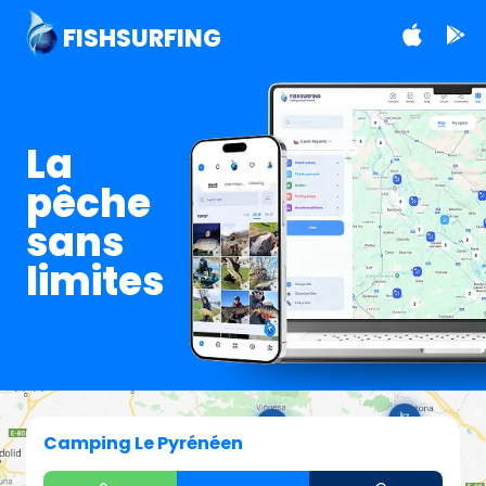
FISHSURFING
La
pêche
sans
limites
Camping Le Pyrénéen