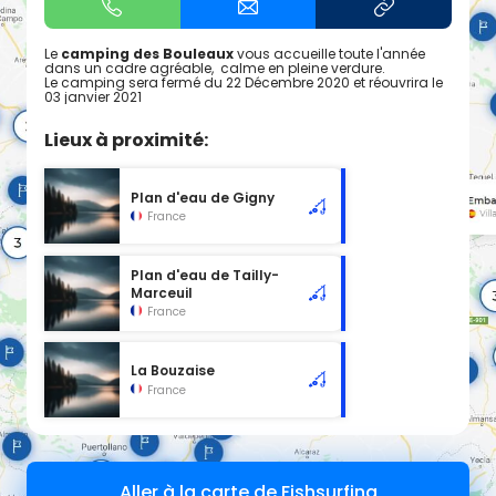
Le
camping des Bouleaux
vous accueille toute l'année
dans un cadre agréable, calme en pleine verdure.
Le camping sera fermé du 22 Décembre 2020 et réouvrira le
03 janvier 2021
Lieux à proximité:
Plan d'eau de Gigny
France
Plan d'eau de Tailly-
Marceuil
France
La Bouzaise
France
Aller à la carte de Fishsurfing