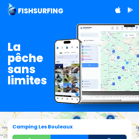
FISHSURFING
La
pêche
sans
limites
Camping Les Bouleaux