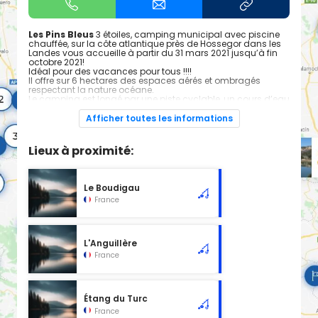
Les Pins Bleus
3 étoiles, camping municipal avec piscine
chauffée, sur la côte atlantique près de Hossegor dans les
Landes vous accueille à partir du 31 mars 2021 jusqu’à fin
octobre 2021!
Idéal pour des vacances pour tous !!!!
Il offre sur 6 hectares des espaces aérés et ombragés
respectant la nature océane.
Le camping est longé par une piste cyclable, un cours d’eau
pour pratiquer canoë et paddle et de nombreux sentiers de
promenades en foret.
Afficher toutes les informations
Lieux à proximité:
Le Boudigau
France
L'Anguillère
France
Étang du Turc
France