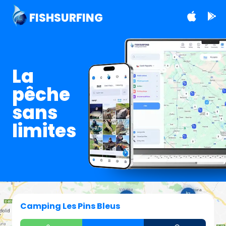
FISHSURFING
La
pêche
sans
limites
Camping Les Pins Bleus