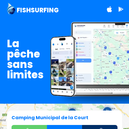
FISHSURFING
La
pêche
sans
limites
Camping Municipal de la Court