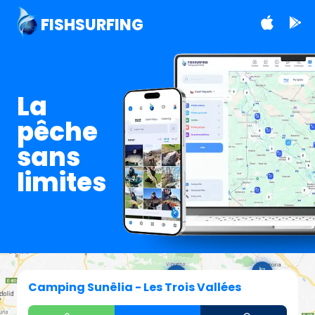
FISHSURFING
La
pêche
sans
limites
Camping Sunêlia - Les Trois Vallées