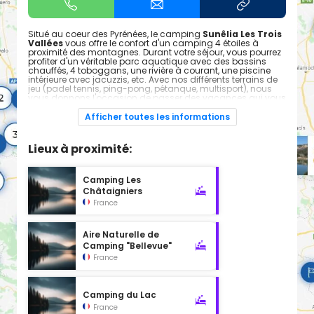
Situé au coeur des Pyrénées, le camping
Sunêlia Les Trois
Vallées
vous offre le confort d'un camping 4 étoiles à
proximité des montagnes. Durant votre séjour, vous pourrez
profiter d'un véritable parc aquatique avec des bassins
chauffés, 4 toboggans, une rivière à courant, une piscine
intérieure avec jacuzzis, etc. Avec nos différents terrains de
jeu (padel tennis, ping-pong, pétanque, multisport), nous
vous donnons l'occasion de passer des vacances qui vous
ressemblent : activités sportives, farniente et festivités sont
au rendez-vous pour tous !
Afficher toutes les informations
Lieux à proximité:
Camping Les
Châtaigniers
France
Aire Naturelle de
Camping "Bellevue"
France
Camping du Lac
France