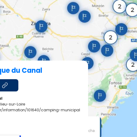
que du Canal
al
ieu-sur-Loire
r/fr/information/101640/camping-municipal