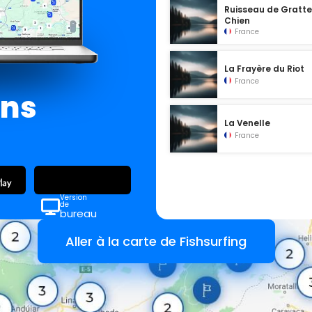
Ruisseau de Gratt
Chien
France
La Frayère du Riot
France
ans
La Venelle
France
Version
de
bureau
Aller à la carte de Fishsurfing