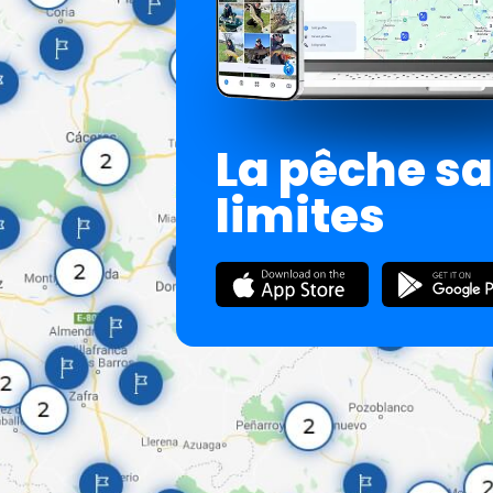
La pêche s
limites