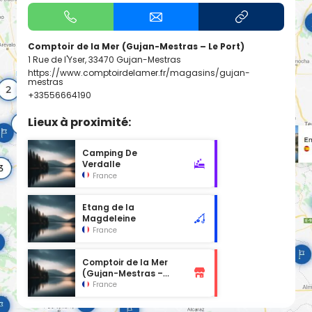
Comptoir de la Mer (Gujan-Mestras – Le Port)
1 Rue de l'Yser, 33470 Gujan-Mestras
https://www.comptoirdelamer.fr/magasins/gujan-
mestras
+33556664190
Lieux à proximité:
Camping De
Verdalle
France
Etang de la
Magdeleine
France
Comptoir de la Mer
(Gujan-Mestras –
Centre Commercial)
France