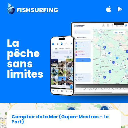
FISHSURFING
La
pêche
sans
limites
Comptoir de la Mer (Gujan-Mestras – Le
Port)