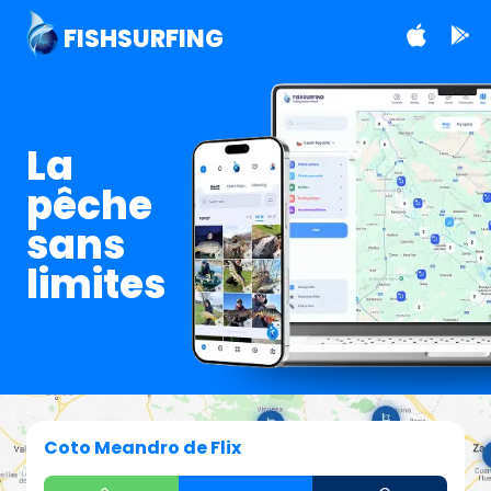
FISHSURFING
La
pêche
sans
limites
Coto Meandro de Flix