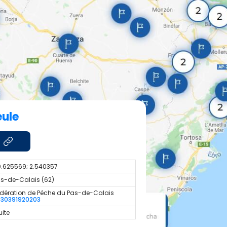
ule
.625569; 2.540357
s-de-Calais (62)
dération de Pêche du Pas-de-Calais
330391920203
uite