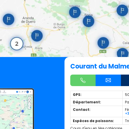
Courant du Malme
GPS:
50
Département:
Pa
Contact:
Fé
+
Espèces de poissons:
Tr
Cours d'eau en 1ère catégorie