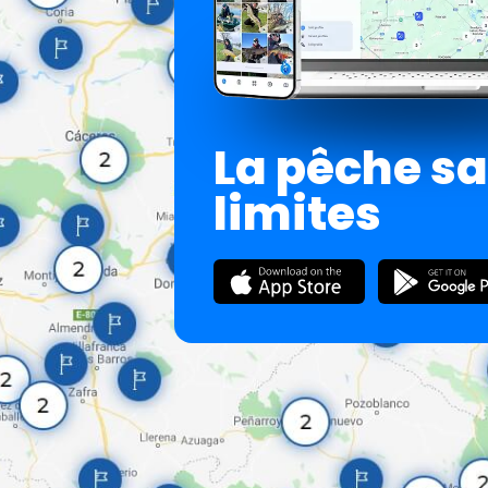
La pêche s
limites