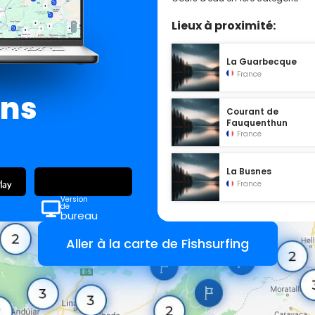
Lieux à proximité:
La Guarbecque
France
ans
Courant de
Fauquenthun
France
La Busnes
France
Version
de
bureau
Aller à la carte de Fishsurfing