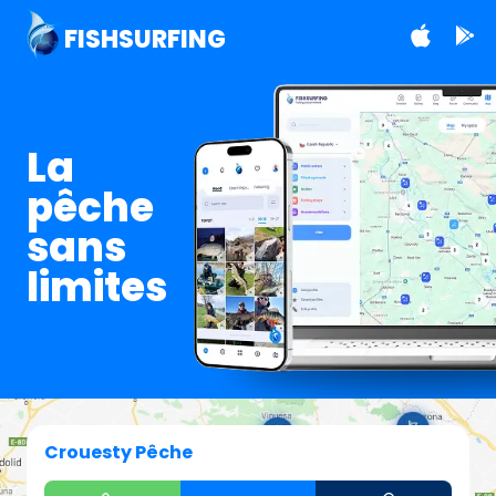
FISHSURFING
La
pêche
sans
limites
Crouesty Pêche