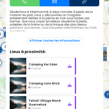
Située face à Intermarché, à deux minutes à pieds de la
maison du port, vous y découvrirez un magasin
entièrement dédiés à la pêche en mer sous toutes ses
formes. Que vous soyez amateurs de pêche à pieds,
adeptes de la traîne ou de la traque des plus beaux
poissons aux leurres, vous trouverez votre bonheur au Coin
qui pêche !
Le Matériel Crouesty Pêche:
un panel complet de matériels afin de s’équiper pour toutes
Afficher toutes les informations
les pêches
Cannes de toutes sortes: lancer, leurre, jig, pêche à soutenir,
surf casting, traîne.
Lieux à proximité:
Moulinets: un large choix pour toutes les pêches et toutes les
bourses !
Leurres: de surface, plongeant, souple (aromatisé ou non),
jig , madaï , tenya… , de quoi satisfaire les plus exigeants
Camping Ker Eden
Lignes de traîne
Réparation de canne et entretien de votre matériel (
France
moulinets et leurres )
Casiers
Outils de pêche à pied: de quoi dénicher crabes, crevettes,
palourdes… et bien sur un large choix de paniers pour
Camping Lann Brick
transporter aisément votre pêche!
Electronique marine : ( revendeur et poseur agréé Garmin et
France
Humminbird ) vous trouverez le Sondeur, le GPS ou le
Combiné qui vous permettra de parfaire vos prospections
en toute sécurité.
Appâts vivants et congelés en saison ainsi que de la
Yelloh! Village Mané
strouille de qualité pour traqué le griset, le pagre et les
Guernehué
grosses royales !!!
France