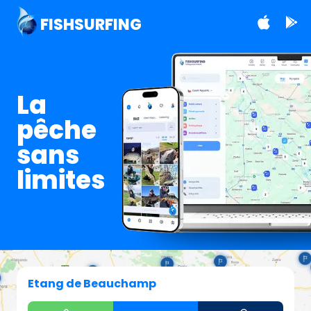
FISHSURFING
La
pêche
sans
limites
Etang de Beauchamp