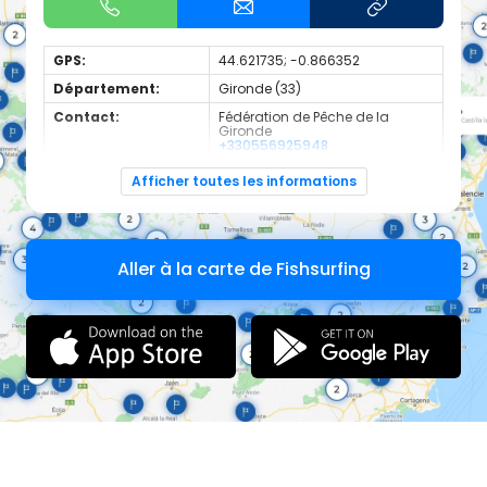
GPS:
44.621735; -0.866352
Département:
Gironde (33)
Contact:
Fédération de Pêche de la
Gironde
+330556925948
Espèces de
Carnassier, carpe, poisson
Afficher toutes les informations
poissons:
blanc
Superficie 5ha
Aller à la carte de Fishsurfing