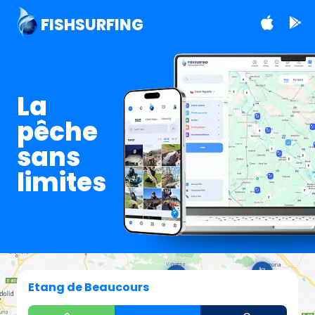
FISHSURFING
La
pêche
sans
limites
Etang de Beaucours