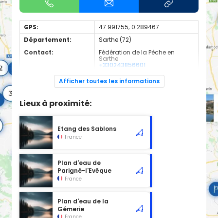
GPS:
47.991755; 0.289467
Département:
Sarthe (72)
Contact:
Fédération de la Pêche en
Sarthe
+330243856601
Espèces de
Carnassier, carpe, poisson
Afficher toutes les informations
poissons:
blanc
Plan d'eau de 2ème catégorie (0,4 ha environ)
Lieux à proximité:
Gestionnaire de la Pêche : AAPPMA d'Yvré/Changé
Réglementation 2ème catégorie (merci de consulter
l'affichage en place pour les spécificités)
Etang des Sablons
France
Plan d'eau de
Parigné-l'Evêque
France
Plan d'eau de la
Gémerie
France