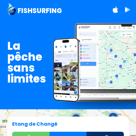
FISHSURFING
La
pêche
sans
limites
Etang de Changé