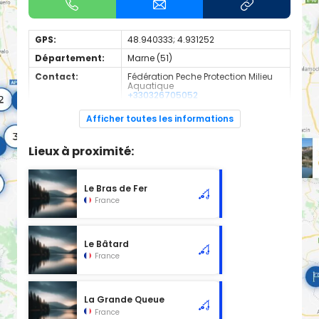
GPS:
48.940333; 4.931252
Département:
Marne (51)
Contact:
Fédération Peche Protection Milieu
Aquatique
+330326705052
Espèces de
Carnassier, carpe, poisson blanc
Afficher toutes les informations
poissons:
Plan d'eau en 2nd catégorie
Lieux à proximité:
Le Bras de Fer
France
Le Bâtard
France
La Grande Queue
France