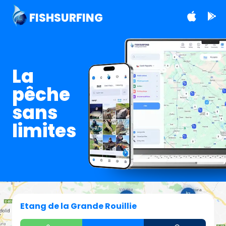
FISHSURFING
La
pêche
sans
limites
Etang de la Grande Rouillie